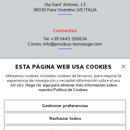
Via Sant' Antonio, 13
36030 Fara Vicentino (VI) ITALIA
Contactos
Tel. +39 0445 300634
Correo: info@procibus-tecnologie.com
Home page
ESTA PÁGINA WEB USA COOKIES
Contactos
Utilizamos cookies, incluidas cookies de terceros, para mejorar la
experiencia de navegación y recopilar información sobre el uso
LinkedIn
del sitio.
Haga clic aquí para obtener más información sobre
Condiciones de venta
nuestra Política de Cookies.
Privacidad
Politica de cookies
Gestionar preferencias
Administrar cookies
Rechazar todos
Web by
www.bin
8
studios.com